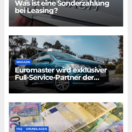
Was ist eine Sonderzahlung
bei Leasing?
MAGAZIN
Euromaster wird exklusiver
Full-Service-Partner der
Volkswagen Leasing GmbH
für Nicht-Konzernmarken
FAQ
GRUNDLAGEN