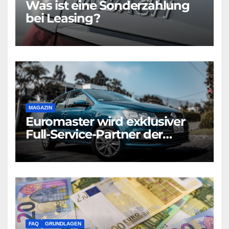
Was ist eine Sonderzahlung
bei Leasing?
MAGAZIN
Euromaster wird exklusiver
Full-Service-Partner der
Volkswagen Leasing GmbH
für Nicht-Konzernmarken
FAQ
GRUNDLAGEN