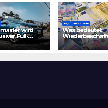
FAQ
GRUNDLAGEN
master wird
Was bedeutet
usiver Full-
Wiederbeschaf
ice-Partner der
swert
kswagen Leasing
Differenzbesteu
 für Nicht-
zernmarken