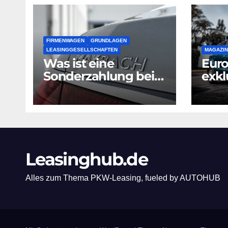
FIRMENWAGEN
GRUNDLAGEN
LEASINGGESELLSCHAFTEN
MAGAZIN
Was ist eine
Euro
Sonderzahlung bei
exkl
Leasing?
Serv
Vol
GmbH
Kon
Leasinghub.de
Alles zum Thema PKW-Leasing, fueled by AUTOHUB