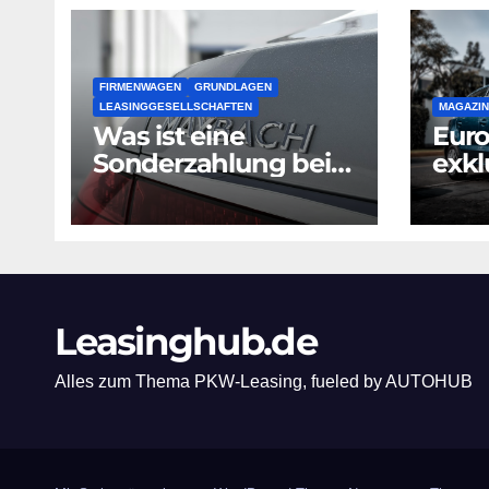
FIRMENWAGEN
GRUNDLAGEN
LEASINGGESELLSCHAFTEN
MAGAZIN
Was ist eine
Euro
Sonderzahlung bei
exkl
Leasing?
Serv
Vol
GmbH
Kon
Leasinghub.de
Alles zum Thema PKW-Leasing, fueled by AUTOHUB