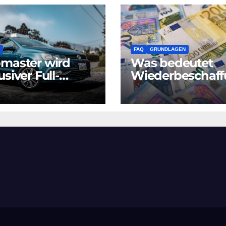
FAQ
GRUNDLAGEN
master wird
Was bedeutet
usiver Full-
Wiederbeschaf
ice-Partner der
swert
kswagen Leasing
Differenzbesteu
 für Nicht-
zernmarken